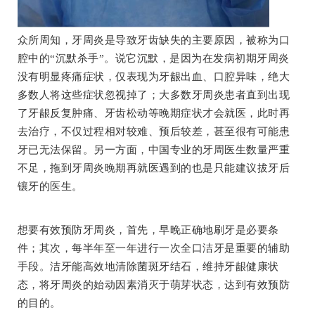
众所周知，牙周炎是导致牙齿缺失的主要原因，被称为口
腔中的“沉默杀手”。说它沉默，是因为在发病初期牙周炎
没有明显疼痛症状，仅表现为牙龈出血、口腔异味，绝大
多数人将这些症状忽视掉了；大多数牙周炎患者直到出现
了牙龈反复肿痛、牙齿松动等晚期症状才会就医，此时再
去治疗，不仅过程相对较难、预后较差，甚至很有可能患
牙已无法保留。另一方面，中国专业的牙周医生数量严重
不足，拖到牙周炎晚期再就医遇到的也是只能建议拔牙后
镶牙的医生。
想要有效预防牙周炎，首先，早晚正确地刷牙是必要条
件；其次，每半年至一年进行一次全口洁牙是重要的辅助
手段。洁牙能高效地清除菌斑牙结石，维持牙龈健康状
态，将牙周炎的始动因素消灭于萌芽状态，达到有效预防
的目的。