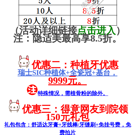
（活动详细链接
点击进入
）
注：隐适美最高享8.5折。
优惠二：种植牙优惠
瑞士
SIC种植体+全瓷冠+基台，
9999元。
特殊情况，需植骨粉的除外。
优惠三：得意网友
到院领
150元礼包
礼包包含：舒适达牙膏+
牙线棒/牙缝刷+
免挂号费，免
费拍片