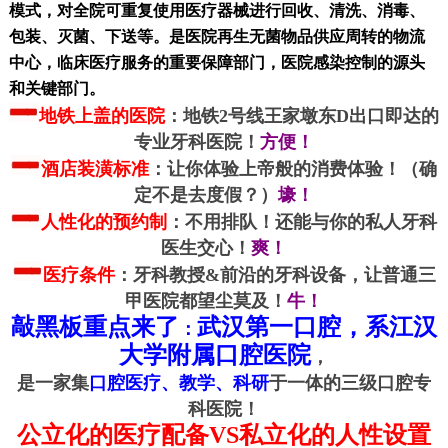
模式，对全院可重复使用医疗器械进行回收、清洗、消毒、
包装、灭菌、下送等。是医院再生无菌物品供应周转的物流
中心，临床医疗服务的重要保障部门，医院感染控制的源头
和关键部门。
地铁上盖的医院
：地铁2号线王家墩东D出口即达的
专业牙科医院！
方便！
酒店装潢标准
：让你体验上帝般的消费体验！（确
定不是去度假？）
壕！
人性化的预约制
：不用排队！还能与你的私人牙科
医生交心！
爽！
医疗条件
：牙科教授&前沿的牙科设备，让普通三
甲医院都望尘莫及！
牛！
敲黑板重点来了
武汉第一口腔，系江汉
：
大学附属口腔医院
，
是一家集
口腔医疗、教学、科研
于一体的三级口腔专
科医院！
公立化的医疗配备VS私立化的人性设置